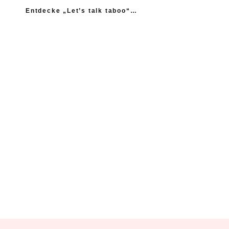
Entdecke „Let’s talk taboo“…
„Ich fühle mich wie das neue Extrem: nicht einmal
mein Gynäkologe hatte das Thema Asexualität auf dem
Radar“
“Woher sollte ich als Kind wissen, dass es
nicht normal ist, wenn die Mama einen
schlägt?”
Ein Kind mehr, wäre ein Kind zu viel