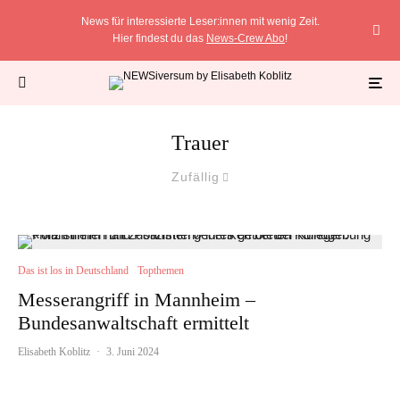
News für interessierte Leser:innen mit wenig Zeit.
Hier findest du das
News-Crew Abo
!
Trauer
Zufällig
Das ist los in Deutschland
Topthemen
Messerangriff in Mannheim –
Bundesanwaltschaft ermittelt
Elisabeth Koblitz
·
3. Juni 2024