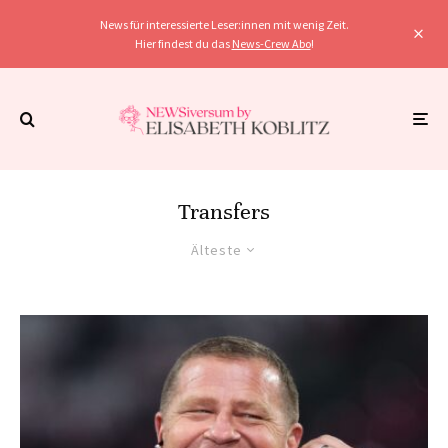
News für interessierte Leser:innen mit wenig Zeit.
Hier findest du das
News-Crew Abo
!
Transfers
Älteste