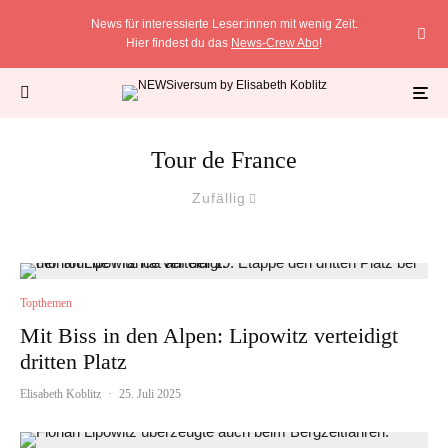
News für interessierte Leser:innen mit wenig Zeit.
Hier findest du das
News-Crew Abo
!
Tour de France
Zufällig
Topthemen
Mit Biss in den Alpen: Lipowitz verteidigt
dritten Platz
Elisabeth Koblitz
·
25. Juli 2025