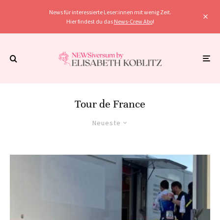
News für interessierte Leser:innen mit wenig Zeit.
Hier findest du das
News-Crew Abo
!
Tour de France
Neueste