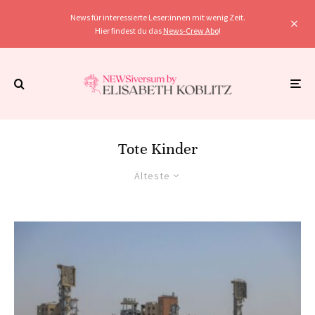
News für interessierte Leser:innen mit wenig Zeit.
Hier findest du das
News-Crew Abo
!
Tote Kinder
Älteste