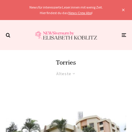
News für interessierte Leser:innen mit wenig Zeit.
Hier findest du das
News-Crew Abo
!
Torries
Älteste