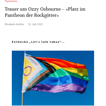
Topthemen
Trauer um Ozzy Osbourne – «Platz im
Pantheon der Rockgötter»
Elisabeth Koblitz
·
23. Juli 2025
Entdecke „Let’s talk taboo“…