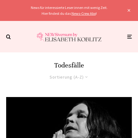
News für interessierte Leser:innen mit wenig Zeit.
Hier findest du das
News-Crew Abo
!
Todesfälle
Sortierung (A-Z)