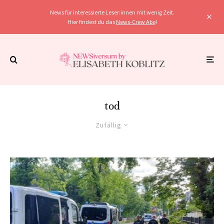
News für interessierte Leser:innen mit wenig Zeit.
Hier findest du das
News-Crew Abo
!
tod
Zufällig