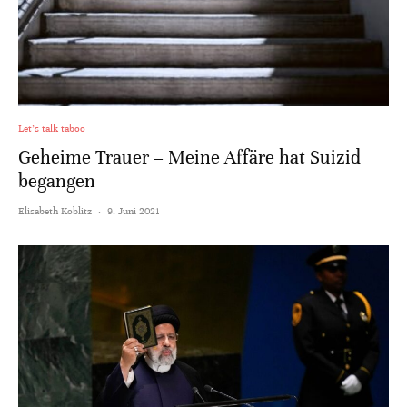
Let's talk taboo
Geheime Trauer – Meine Affäre hat Suizid
begangen
Elisabeth Koblitz
·
9. Juni 2021