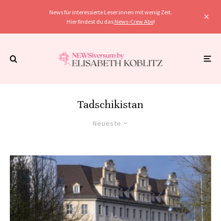
News für interessierte Leser:innen mit wenig Zeit.
Hier findest du das
News-Crew Abo
!
Tadschikistan
Neueste