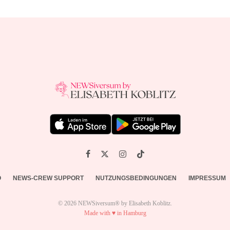
O
NEWS-CREW SUPPORT
NUTZUNGSBEDINGUNGEN
IMPRESSUM
© 2026 NEWSiversum® by Elisabeth Koblitz.
Made with ♥ in Hamburg