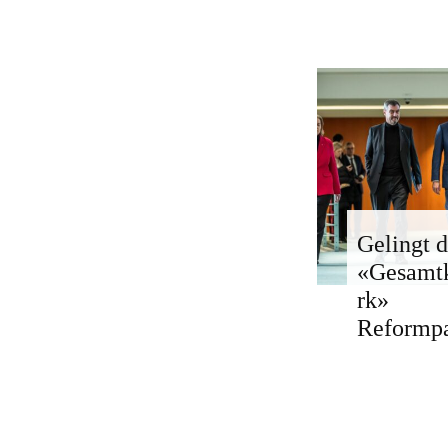
Gelingt d
«Gesamt
rk»
Reformp