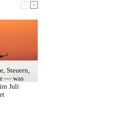
e, Steuern,
ge — was
 im Juli
rt