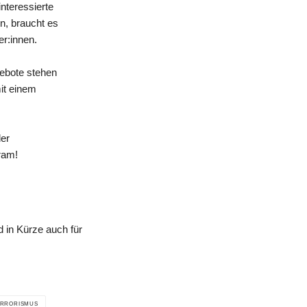
nteressierte
n, braucht es
er:innen.
gebote stehen
mit einem
der
ram!
 in Kürze auch für
ERRORISMUS