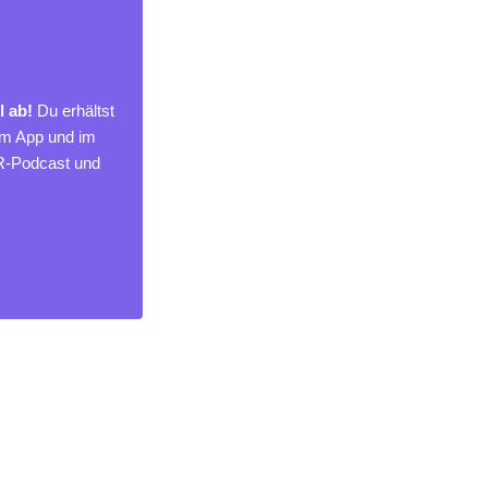
l ab!
Du erhältst
um App und im
MR-Podcast und