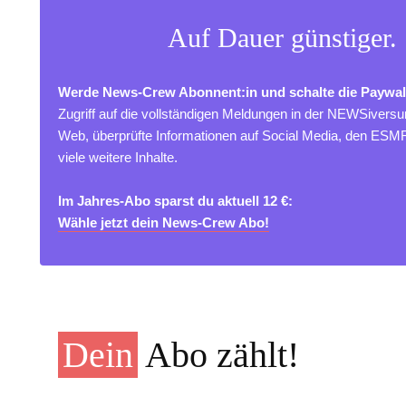
Auf Dauer günstiger.
Werde News-Crew Abonnent:in und schalte die Paywal
Zugriff auf die vollständigen Meldungen in der NEWSivers
Web, überprüfte Informationen auf Social Media, den ES
viele weitere Inhalte.
Im Jahres-Abo sparst du aktuell 12 €:
Wähle jetzt dein News-Crew Abo!
Dein
Abo zählt!