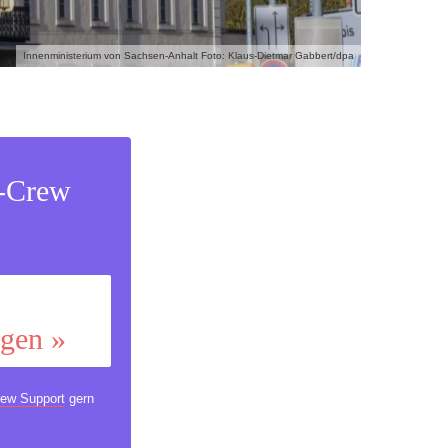
Innenministerium von Sachsen-Anhalt Foto: Klaus-Dietmar Gabbert/dpa
s-Crew
ggen »
ew Support
gern