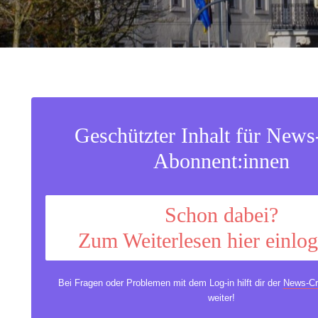
Geschützter Inhalt für New
Abonnent:innen
Schon dabei?
Zum Weiterlesen hier einlo
Bei Fragen oder Problemen mit dem Log-in hilft dir der
News-Cr
weiter!