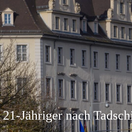
er
21-Jähriger nach Tadschi