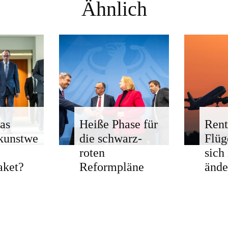
Ähnlich
as
Heiße Phase für
Rent
kunstwe
die schwarz-
Flü
roten
sich
aket?
Reformpläne
ände