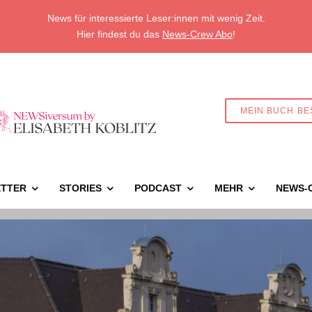
News für interessierte Leser:innen mit wenig Zeit.
Hier findest du das
News-Crew Abo
!
MEIN BUCH BE
TTER
STORIES
PODCAST
MEHR
NEWS-