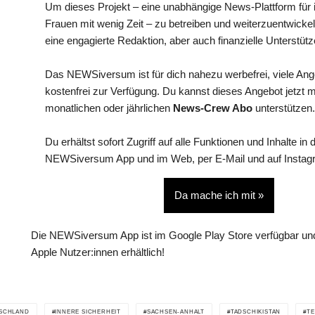
Um dieses Projekt – eine unabhängige News-Plattform für i
Frauen mit wenig Zeit – zu betreiben und weiterzuentwickel
eine engagierte Redaktion, aber auch finanzielle Unterstütz
Das NEWSiversum ist für dich nahezu werbefrei, viele An
kostenfrei zur Verfügung. Du kannst dieses Angebot jetzt 
monatlichen oder jährlichen
News-Crew Abo
unterstützen.
Du erhältst sofort Zugriff auf alle Funktionen und Inhalte in 
NEWSiversum App und im Web, per E-Mail und auf Instag
Da mache ich mit »
Die NEWSiversum App ist im Google Play Store verfügbar und
Apple Nutzer:innen erhältlich!
SCHLAND
INNERE SICHERHEIT
SACHSEN-ANHALT
TADSCHIKISTAN
T