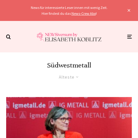
News für interessierte Leser:innen mit wenig Zeit.
Hier findest du das
News-Crew Abo
!
Südwestmetall
Älteste