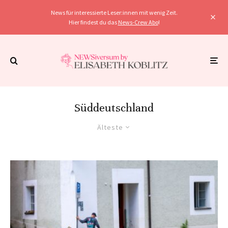
News für interessierte Leser:innen mit wenig Zeit.
Hier findest du das
News-Crew Abo
!
Süddeutschland
Älteste