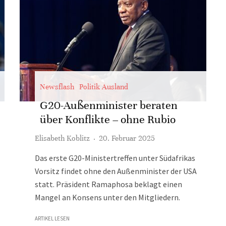
Newsflash
Politik Ausland
G20-Außenminister beraten
über Konflikte – ohne Rubio
Elisabeth Koblitz
·
20. Februar 2025
Das erste G20-Ministertreffen unter Südafrikas
Vorsitz findet ohne den Außenminister der USA
statt. Präsident Ramaphosa beklagt einen
Mangel an Konsens unter den Mitgliedern.
ARTIKEL LESEN