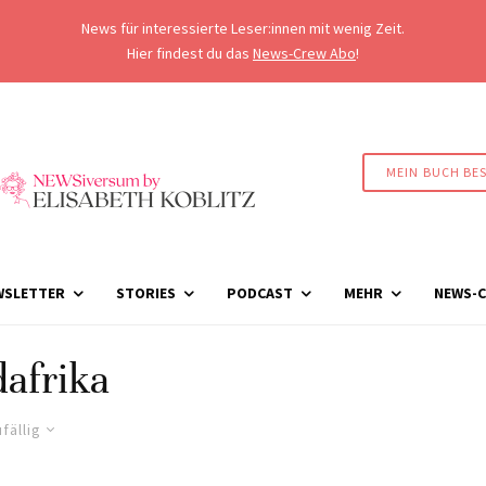
News für interessierte Leser:innen mit wenig Zeit.
Hier findest du das
News-Crew Abo
!
MEIN BUCH BE
WSLETTER
STORIES
PODCAST
MEHR
NEWS-C
afrika
fällig