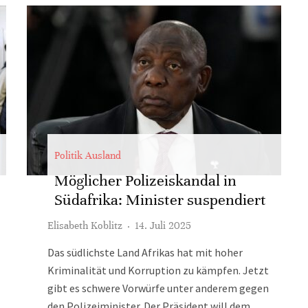
Politik Ausland
Möglicher Polizeiskandal in
Südafrika: Minister suspendiert
Elisabeth Koblitz
·
14. Juli 2025
Das südlichste Land Afrikas hat mit hoher
Kriminalität und Korruption zu kämpfen. Jetzt
gibt es schwere Vorwürfe unter anderem gegen
den Polizeiminister. Der Präsident will dem