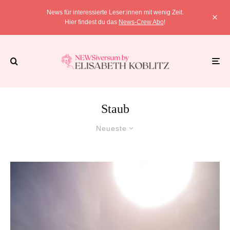
News für interessierte Leser:innen mit wenig Zeit.
Hier findest du das
News-Crew Abo
!
Staub
Neueste