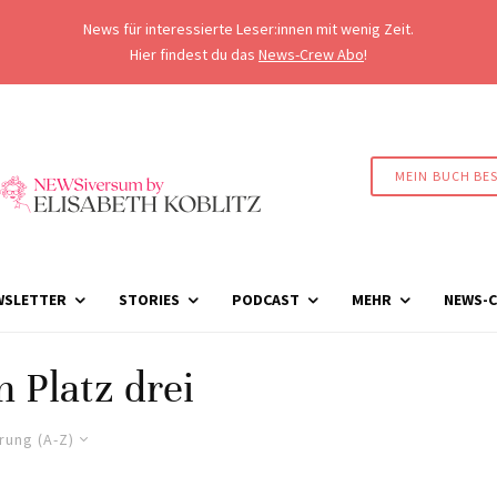
News für interessierte Leser:innen mit wenig Zeit.
Hier findest du das
News-Crew Abo
!
MEIN BUCH BE
WSLETTER
STORIES
PODCAST
MEHR
NEWS-C
m Platz drei
rung (A-Z)