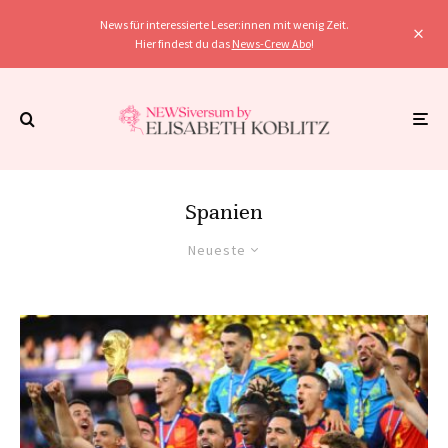
News für interessierte Leser:innen mit wenig Zeit.
Hier findest du das
News-Crew Abo
!
Spanien
Neueste