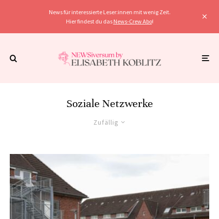
News für interessierte Leser:innen mit wenig Zeit.
Hier findest du das
News-Crew Abo
!
Soziale Netzwerke
Zufällig