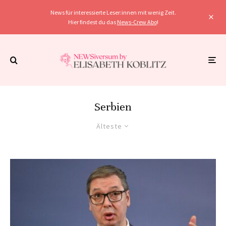
News für interessierte Leser:innen mit wenig Zeit.
Hier findest du das
News-Crew Abo
!
Serbien
Älteste