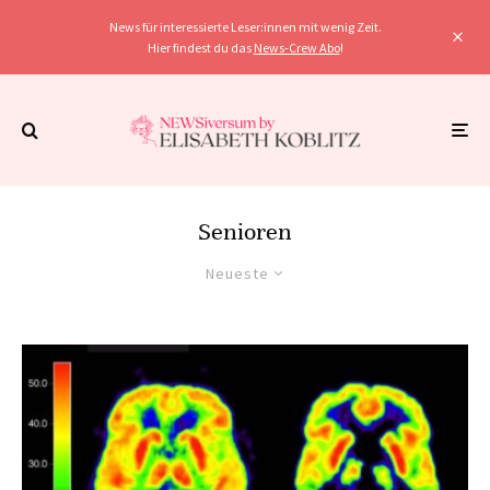
News für interessierte Leser:innen mit wenig Zeit.
Hier findest du das
News-Crew Abo
!
Senioren
Neueste