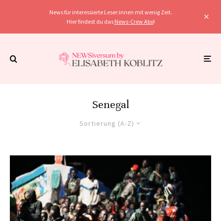
News für interessierte Leser:innen mit wenig Zeit.
Hier findest du das
News-Crew Abo
!
Senegal
Sortierung (A-Z)