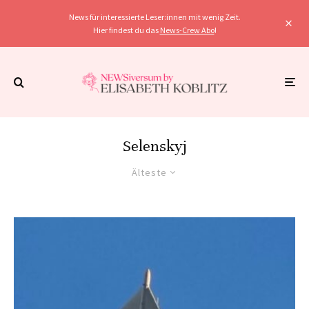
News für interessierte Leser:innen mit wenig Zeit.
Hier findest du das
News-Crew Abo
!
Selenskyj
Älteste