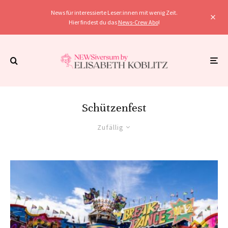
News für interessierte Leser:innen mit wenig Zeit.
Hier findest du das
News-Crew Abo
!
Schützenfest
Zufällig