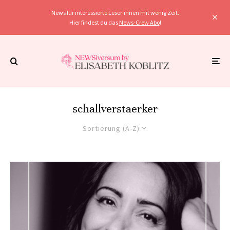
News für interessierte Leser:innen mit wenig Zeit.
Hier findest du das
News-Crew Abo
!
schallverstaerker
Sortierung (A-Z)