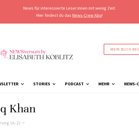
News für interessierte Leser:innen mit wenig Zeit.
Hier findest du das
News-Crew Abo
!
MEIN BUCH BE
WSLETTER
STORIES
PODCAST
MEHR
NEWS-C
iq Khan
rung (A-Z)