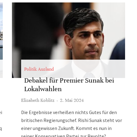
Politik Ausland
Debakel für Premier Sunak bei
Lokalwahlen
Elisabeth Koblitz
·
2. Mai 2024
i
Die Ergebnisse verheißen nichts Gutes für den
britischen Regierungschef. Rishi Sunak steht vor
q
einer ungewissen Zukunft. Kommt es nun in
seiner Konservativen Partei zur Revolte?