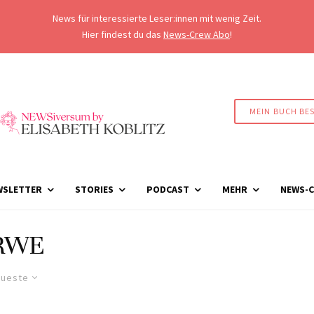
News für interessierte Leser:innen mit wenig Zeit.
Hier findest du das
News-Crew Abo
!
MEIN BUCH BE
WSLETTER
STORIES
PODCAST
MEHR
NEWS-C
RWE
ueste