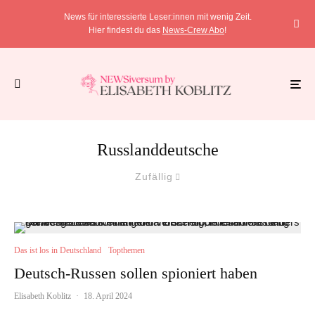
News für interessierte Leser:innen mit wenig Zeit.
Hier findest du das
News-Crew Abo
!
Russlanddeutsche
Zufällig
Das ist los in Deutschland
Topthemen
Deutsch-Russen sollen spioniert haben
Elisabeth Koblitz
·
18. April 2024