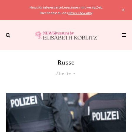
News für interessierte Leser:innen mit wenig Zeit.
Hier findest du das
News-Crew Abo
!
Russe
Älteste