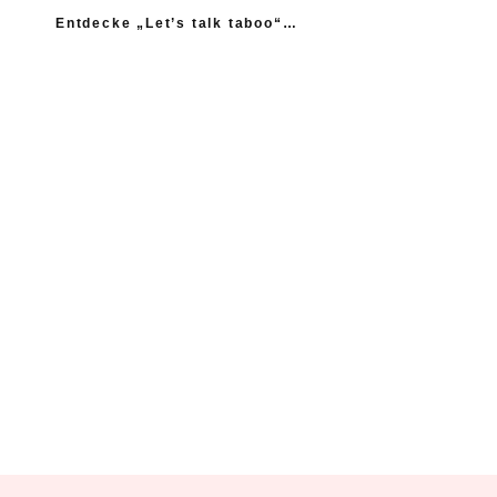
Entdecke „Let’s talk taboo“…
„Ich fühle mich wie das neue Extrem: nicht einmal
mein Gynäkologe hatte das Thema Asexualität auf dem
Radar“
“Woher sollte ich als Kind wissen, dass es
nicht normal ist, wenn die Mama einen
schlägt?”
Ein Kind mehr, wäre ein Kind zu viel