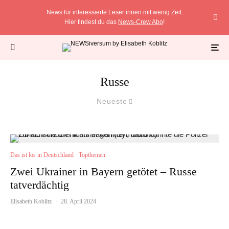
News für interessierte Leser:innen mit wenig Zeit.
Hier findest du das
News-Crew Abo
!
Russe
Neueste
Das ist los in Deutschland
Topthemen
Zwei Ukrainer in Bayern getötet – Russe
tatverdächtig
Elisabeth Koblitz
·
28. April 2024