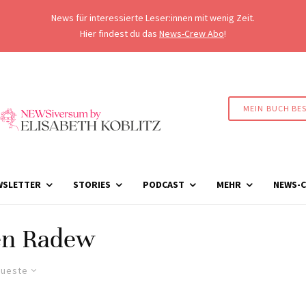
News für interessierte Leser:innen mit wenig Zeit.
Hier findest du das
News-Crew Abo
!
MEIN BUCH BE
WSLETTER
STORIES
PODCAST
MEHR
NEWS-C
n Radew
ueste