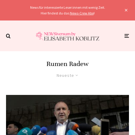
News für interessierte Leser:innen mit wenig Zeit.
Hier findest du das
News-Crew Abo
!
Rumen Radew
Neueste