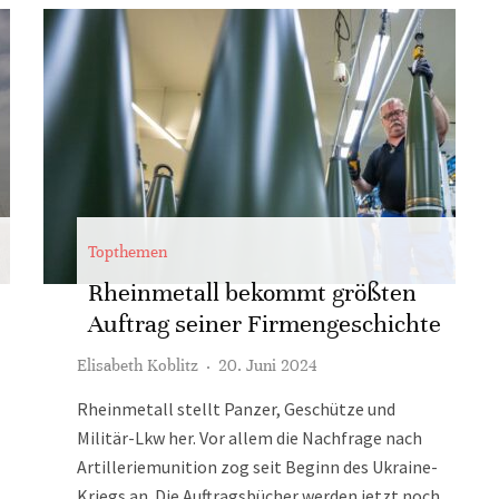
Topthemen
Rheinmetall bekommt größten
Auftrag seiner Firmengeschichte
Elisabeth Koblitz
·
20. Juni 2024
Rheinmetall stellt Panzer, Geschütze und
Militär-Lkw her. Vor allem die Nachfrage nach
Artilleriemunition zog seit Beginn des Ukraine-
Kriegs an. Die Auftragsbücher werden jetzt noch