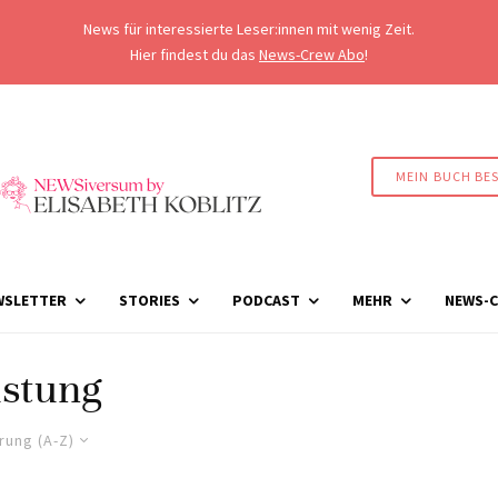
News für interessierte Leser:innen mit wenig Zeit.
Hier findest du das
News-Crew Abo
!
MEIN BUCH BE
WSLETTER
STORIES
PODCAST
MEHR
NEWS-C
stung
rung (A-Z)