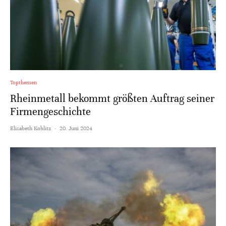
Topthemen
Rheinmetall bekommt größten Auftrag seiner
Firmengeschichte
Elisabeth Koblitz
·
20. Juni 2024