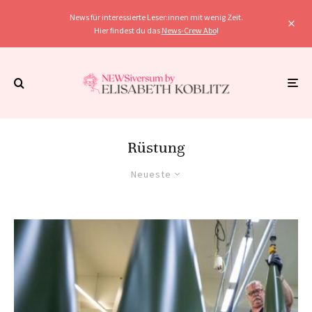
News für interessierte Leser:innen mit wenig Zeit.
Hier findest du das
News-Crew Abo
!
Rüstung
Neueste