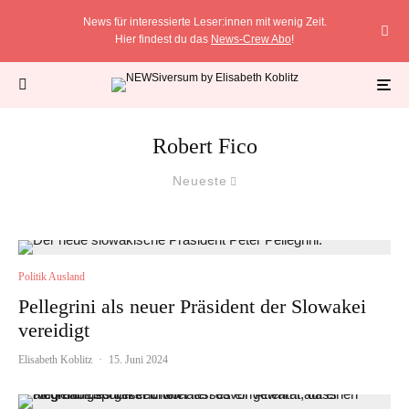
News für interessierte Leser:innen mit wenig Zeit.
Hier findest du das
News-Crew Abo
!
Robert Fico
Neueste
Politik Ausland
Pellegrini als neuer Präsident der Slowakei
vereidigt
Elisabeth Koblitz
·
15. Juni 2024