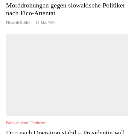
Morddrohungen gegen slowakische Politiker
nach Fico-Attentat
Elisabeth Koblitz
·
18. Mai 2024
Politik Ausland
Topthemen
Fico nach Operation stabil – Präsidentin will