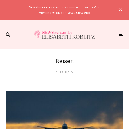
News für interessierte Leser:innen mit wenig Zeit.
Hier findest du das
News-Crew Abo
!
Reisen
Zufällig