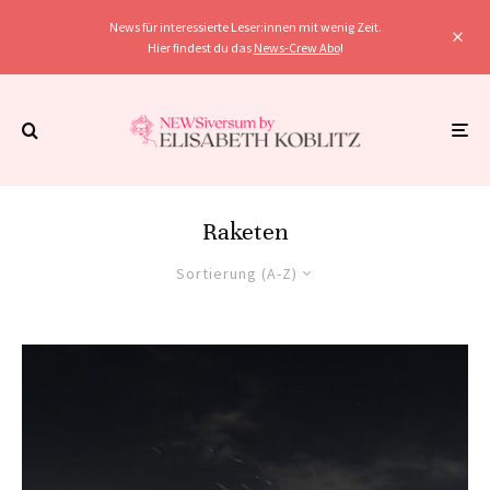
News für interessierte Leser:innen mit wenig Zeit.
Hier findest du das
News-Crew Abo
!
Raketen
Sortierung (A-Z)