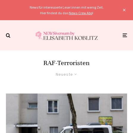
News für interessierte Leser:innen mit wenig Zeit.
Hier findest du das
News-Crew Abo
!
RAF-Terroristen
Neueste