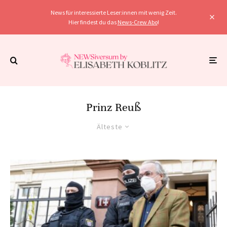
News für interessierte Leser:innen mit wenig Zeit.
Hier findest du das
News-Crew Abo
!
Prinz Reuß
Älteste