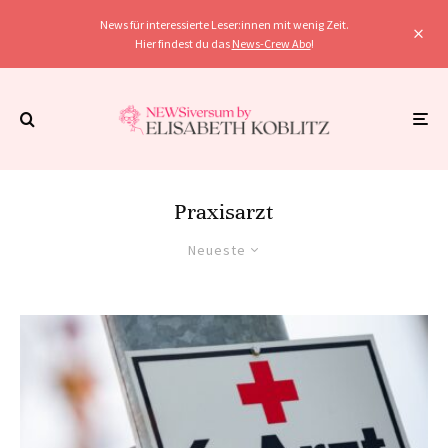
News für interessierte Leser:innen mit wenig Zeit.
Hier findest du das
News-Crew Abo
!
Praxisarzt
Neueste