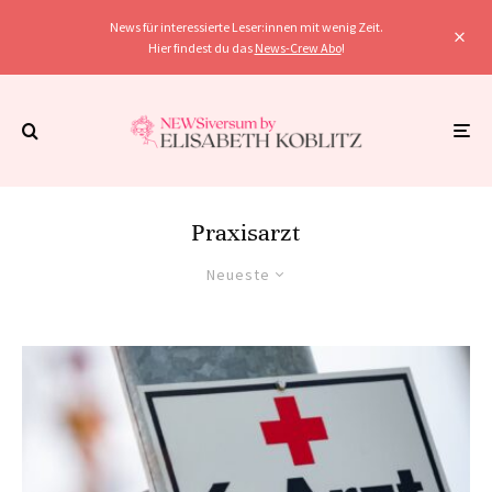
News für interessierte Leser:innen mit wenig Zeit.
Hier findest du das
News-Crew Abo
!
Praxisarzt
Neueste