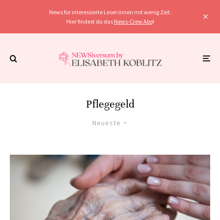
News für interessierte Leser:innen mit wenig Zeit.
Hier findest du das
News-Crew Abo
!
Pflegegeld
Neueste