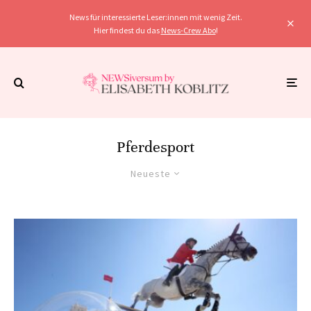
News für interessierte Leser:innen mit wenig Zeit.
Hier findest du das
News-Crew Abo
!
Pferdesport
Neueste