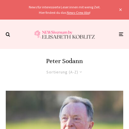
News für interessierte Leser:innen mit wenig Zeit.
Hier findest du das
News-Crew Abo
!
Peter Sodann
Sortierung (A-Z)