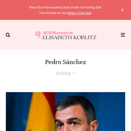
News für interessierte Leser:innen mit wenig Zeit.
Hier findest du das
News-Crew Abo
!
Pedro Sánchez
Zufällig