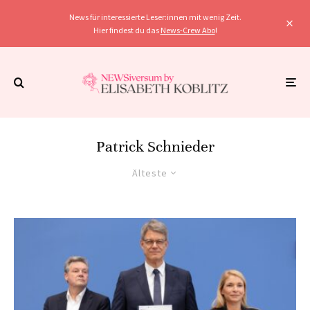
News für interessierte Leser:innen mit wenig Zeit.
Hier findest du das
News-Crew Abo
!
Patrick Schnieder
Älteste