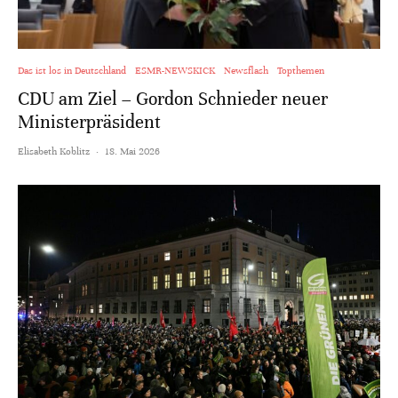
Das ist los in Deutschland
ESMR-NEWSKICK
Newsflash
Topthemen
CDU am Ziel – Gordon Schnieder neuer
Ministerpräsident
Elisabeth Koblitz
·
18. Mai 2026