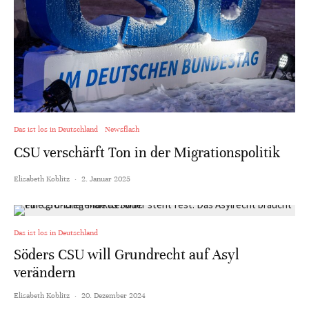
Das ist los in Deutschland
Newsflash
CSU verschärft Ton in der Migrationspolitik
Elisabeth Koblitz
·
2. Januar 2025
Das ist los in Deutschland
Söders CSU will Grundrecht auf Asyl
verändern
Elisabeth Koblitz
·
20. Dezember 2024