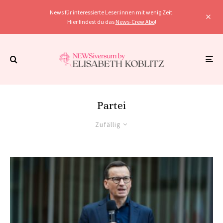
News für interessierte Leser:innen mit wenig Zeit.
Hier findest du das
News-Crew Abo
!
Partei
Zufällig