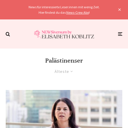
News für interessierte Leser:innen mit wenig Zeit.
Hier findest du das
News-Crew Abo
!
Palästinenser
Älteste