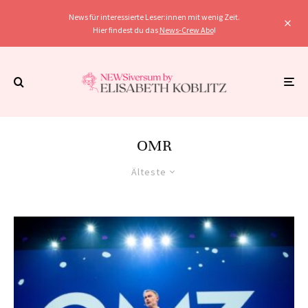
News für interessierte Leser:innen mit wenig Zeit.
Hier findest du das
News-Crew Abo
!
OMR
Älteste