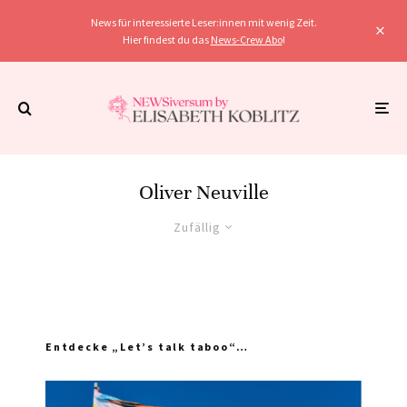
News für interessierte Leser:innen mit wenig Zeit.
Hier findest du das
News-Crew Abo
!
Oliver Neuville
Zufällig
Entdecke „Let’s talk taboo“…