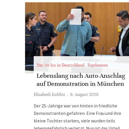
Das ist los in Deutschland
Topthemen
Lebenslang nach Auto-Anschlag
auf Demonstration in München
Elisabeth Koblitz
·
6. August 2026
Der 25-Jährige war von hinten in friedliche
Demonstranten gefahren. Eine Frau und ihre
kleine Tochter starben, viele wurden teils
lebensgefährlich verletzt. Nun ist das Urteil