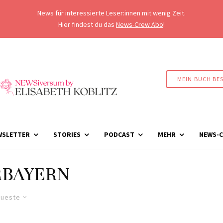
News für interessierte Leser:innen mit wenig Zeit.
Hier findest du das
News-Crew Abo
!
MEIN BUCH BE
WSLETTER
STORIES
PODCAST
MEHR
NEWS-C
RBAYERN
ueste