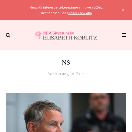
News für interessierte Leser:innen mit wenig Zeit.
Hier findest du das
News-Crew Abo
!
NS
Sortierung (A-Z)